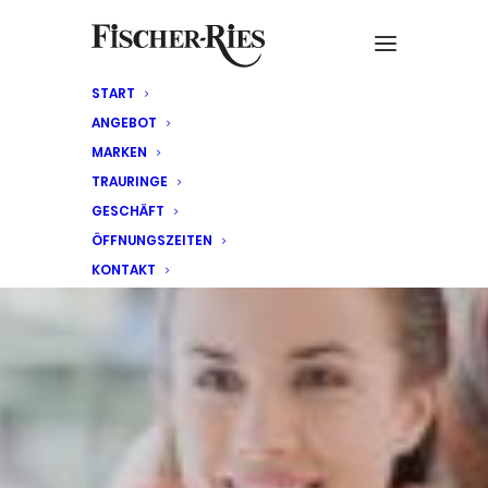
START
ANGEBOT
MARKEN
TRAURINGE
GESCHÄFT
ÖFFNUNGSZEITEN
KONTAKT