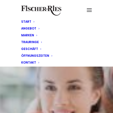
START
ANGEBOT
MARKEN
TRAURINGE
GESCHÄFT
ÖFFNUNGSZEITEN
KONTAKT